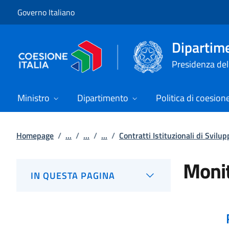
Vai al contenuto
Vai alla navigazione del sito
Governo Italiano
Dipartime
Presidenza del 
Ministro
Dipartimento
Politica di coesion
Homepage
/
...
/
...
/
...
/
Contratti Istituzionali di Svilup
Monit
IN QUESTA PAGINA