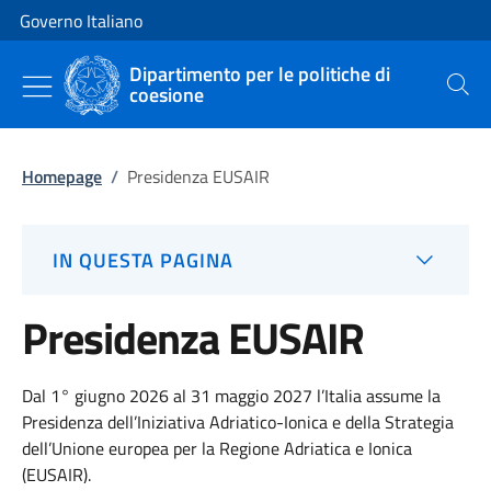
Vai al contenuto
Vai alla navigazione del sito
Governo Italiano
Dipartimento per le politiche di
coesione
Cerca
Homepage
/
Presidenza EUSAIR
IN QUESTA PAGINA
Presidenza EUSAIR
Dal 1° giugno 2026 al 31 maggio 2027 l’Italia assume la
Presidenza dell’Iniziativa Adriatico-Ionica e della Strategia
dell’Unione europea per la Regione Adriatica e Ionica
(EUSAIR).