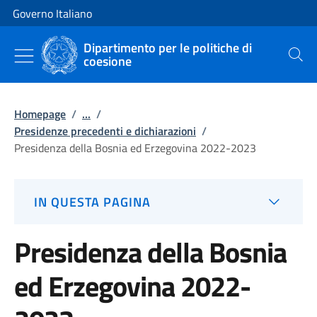
Vai al contenuto
Vai alla navigazione del sito
Governo Italiano
Dipartimento per le politiche di
coesione
Cerca
Homepage
/
...
/
Presidenze precedenti e dichiarazioni
/
Presidenza della Bosnia ed Erzegovina 2022-2023
IN QUESTA PAGINA
Presidenza della Bosnia
ed Erzegovina 2022-