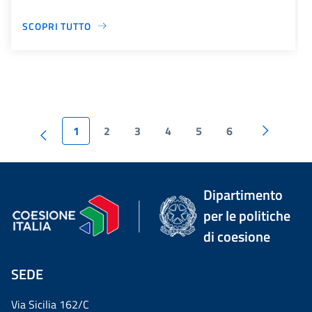
SCOPRI TUTTO
1
2
3
4
5
6
Dipartimento
per le politiche
di coesione
SEDE
Via Sicilia 162/C