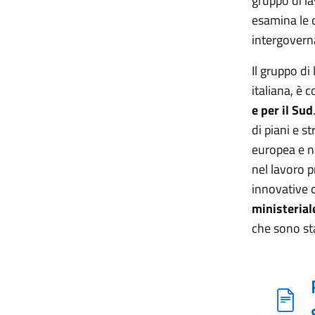
gruppo di l
esamina le q
intergovern
Il gruppo di
italiana, è 
e per il Sud
di piani e s
europea e n
nel lavoro p
innovative 
ministerial
che sono sta