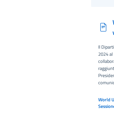
Il Dipar
2024 al 
collabor
raggiunt
Presiden
comunic
World 
Session