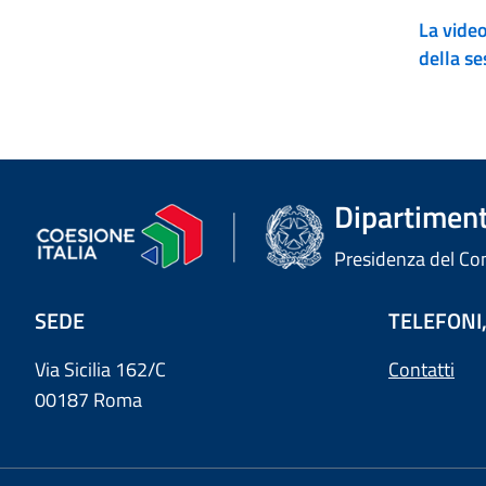
La video
della se
Dipartimento
Presidenza del Cons
SEDE
TELEFONI,
Via Sicilia 162/C
Contatti
00187 Roma