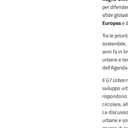
per difender
sfide global
Europea
e d
Tra le prior
sostenibile,
anni fa in l
urbane e ter
dell'Agenda
Il
G7 Urban
m
sviluppo urb
rispondono 
circolare, al
Le discussio
urbane e so