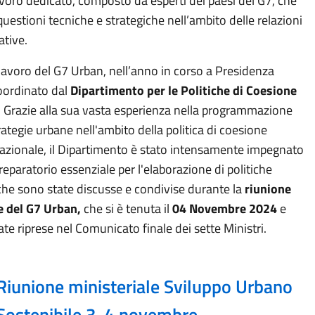
avoro dedicato, composto da esperti dei paesi del G7, che
uestioni tecniche e strategiche nell’ambito delle relazioni
ative.
 lavoro del G7 Urban, nell’anno in corso a Presidenza
coordinato dal
Dipartimento per le Politiche di Coesione
. Grazie alla sua vasta esperienza nella programmazione
trategie urbane nell'ambito della politica di coesione
azionale, il Dipartimento è stato intensamente impegnato
reparatorio essenziale per l'elaborazione di politiche
che sono state discusse e condivise durante la
riunione
e del G7 Urban,
che si è tenuta il
04 Novembre 2024
e
te riprese nel Comunicato finale dei sette Ministri.
Riunione ministeriale Sviluppo Urbano
Sostenibile 3-4 novembre