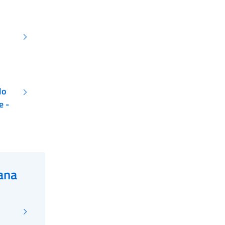
lo
e -
iana