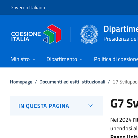
Vai al contenuto
Vai alla navigazione del sito
Governo Italiano
Dipartime
Presidenza del 
Ministro
Dipartimento
Politica di coesion
Homepage
/
Documenti ed esiti istituzionali
/
G7 Sviluppo
G7 Sv
IN QUESTA PAGINA
Nel 2024 l'
I
unendosi a
Regno Unit