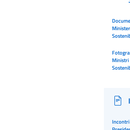
Document
Ministe
Sostenib
Fotograf
Ministr
Sosteni
Incontr
Presiden