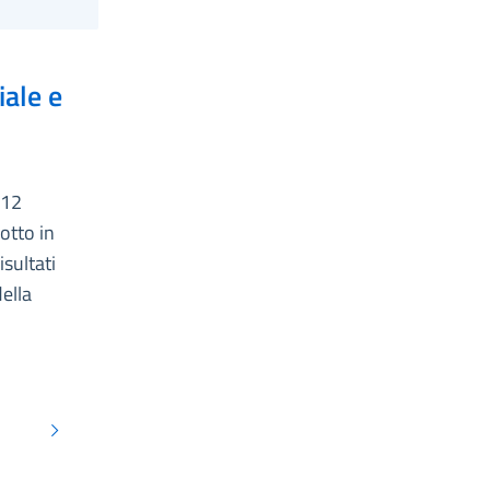
ale e
F12
otto in
isultati
della