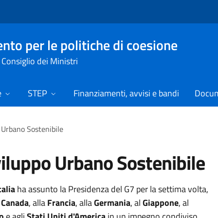
nto per le politiche di coesione
Consiglio dei Ministri
e
STEP
Finanziamenti, avvisi e bandi
Docume
 Urbano Sostenibile
iluppo Urbano Sostenibile
talia
ha assunto la Presidenza del G7 per la settima volta,
l
Canada
, alla
Francia
, alla
Germania
, al
Giappone
, al
o
e agli
Stati Uniti d'America
in un impegno condiviso