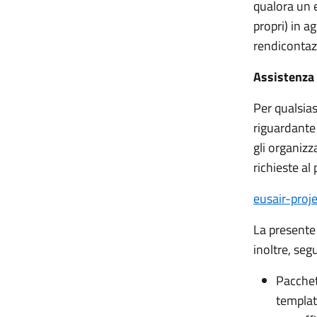
qualora un 
propri) in a
rendicontazi
Assistenza 
Per qualsias
riguardante 
gli organizz
richieste al
eusair-proj
La presente
inoltre, seg
Pacchet
templat