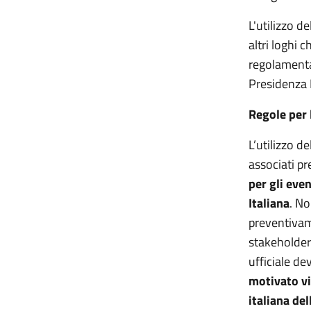
L'utilizzo d
altri loghi
regolamentat
Presidenza
Regole per l
L’utilizzo d
associati p
per gli eve
Italiana
. No
preventivam
stakeholder
ufficiale d
motivato vi
italiana de