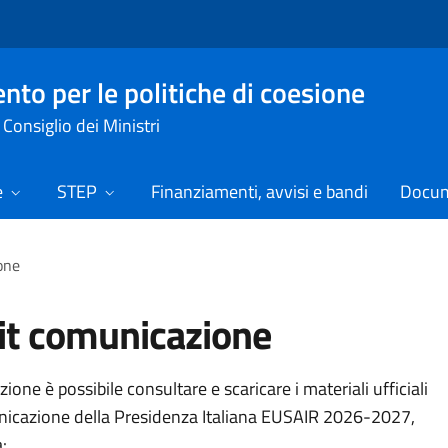
nto per le politiche di coesione
Consiglio dei Ministri
e
STEP
Finanziamenti, avvisi e bandi
Docume
one
it comunicazione
zione è possibile consultare e scaricare i materiali ufficiali
nicazione della Presidenza Italiana EUSAIR 2026-2027,
: