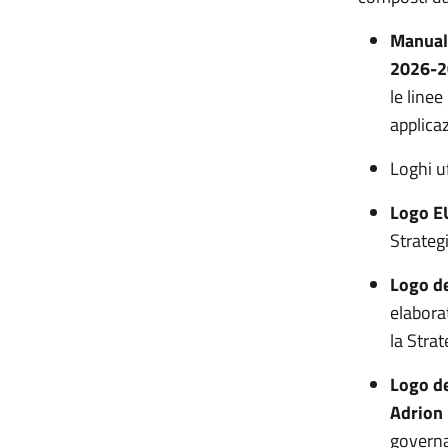
Manuale
2026-2
le linee
applicaz
Loghi uf
Logo E
Strategi
Logo de
elabora
la Strat
Logo de
Adrion 
governa