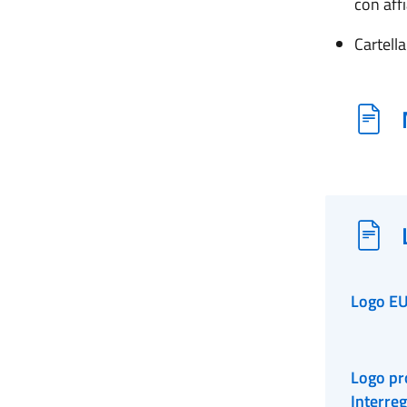
con aff
Cartella
Logo E
Logo pro
Interre