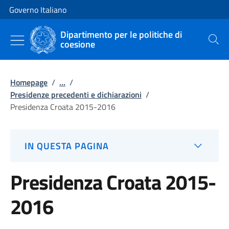
Vai al contenuto
Vai alla navigazione del sito
Governo Italiano
Dipartimento per le politiche di
coesione
Cerca
Homepage
/
...
/
Presidenze precedenti e dichiarazioni
/
Presidenza Croata 2015-2016
IN QUESTA PAGINA
Presidenza Croata 2015-
2016