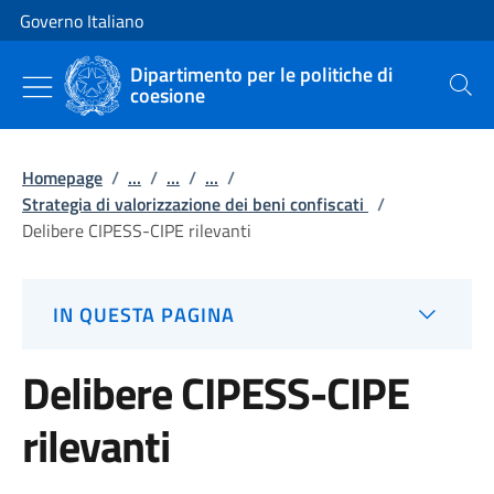
Vai al contenuto
Vai alla navigazione del sito
Governo Italiano
Dipartimento per le politiche di
coesione
Cerca
Homepage
/
...
/
...
/
...
/
Strategia di valorizzazione dei beni confiscati
/
Delibere CIPESS-CIPE rilevanti
IN QUESTA PAGINA
Delibere CIPESS-CIPE
rilevanti