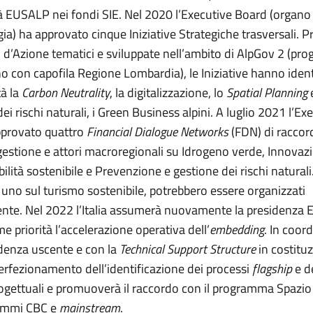
ità EUSALP nei fondi SIE. Nel 2020 l’Executive Board (organo
gia) ha approvato cinque Iniziative Strategiche trasversali. 
d’Azione tematici e sviluppate nell’ambito di AlpGov 2 (prog
o con capofila Regione Lombardia), le Iniziative hanno ident
tà la
Carbon Neutrality
, la digitalizzazione, lo
Spatial Planning
e
ei rischi naturali, i Green Business alpini. A luglio 2021 l’Ex
pprovato quattro
Financial Dialogue Networks
(FDN) di raccor
 gestione e attori macroregionali su Idrogeno verde, Innovaz
bilità sostenibile e Prevenzione e gestione dei rischi naturali.
 uno sul turismo sostenibile, potrebbero essere organizzati
te. Nel 2022 l’Italia assumerà nuovamente la presidenza
e priorità l’accelerazione operativa dell’
embedding
. In coo
idenza uscente e con la
Technical Support Structure
in costituzi
perfezionamento dell’identificazione dei processi
flagship
e de
ogettuali e promuoverà il raccordo con il programma Spazio
rammi CBC e
mainstream
.