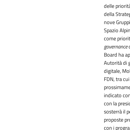
delle prior
della Strate
nove Gruppi 
Spazio Alpin
come priori
governance
d
Board ha a
Autorità di
digitale, Mo
FDN, tra cui
prossimamen
indicato com
con la pres
sosterrà il 
proposte pr
con i prog