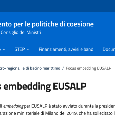
nto per le politiche di coesione
Consiglio dei Ministri
e
STEP
Finanziamenti, avvisi e bandi
Docume
cro-regionali e di bacino marittimo
/
Focus embedding EUSALP
s embedding EUSALP
di
embedding
per EUSALP è stato avviato durante la presiden
arazione ministeriale di Milano del 2019, che ha sollecitato 