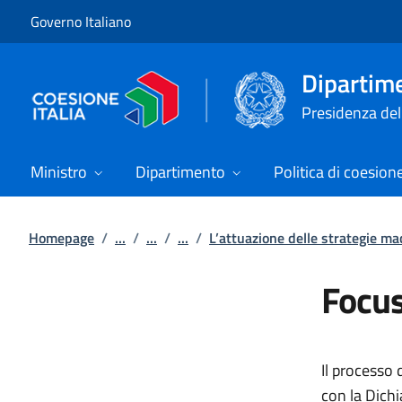
Vai al contenuto
Vai alla navigazione del sito
Governo Italiano
Dipartime
Presidenza del 
Ministro
Dipartimento
Politica di coesion
Homepage
/
...
/
...
/
...
/
L’attuazione delle strategie ma
Focu
Il processo 
con la Dichi