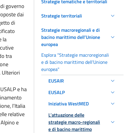
Strategie tematiche e territoriali
 di governo
Proposte dai
Strategie territoriali
etto di
Strategie macroregionali e di
ificato
bacino marittimo dell’Unione
 la
europea
ecutive
Esplora "Strategie macroregionali
do tra
e di bacino marittimo dell’Unione
ione
europea"
 Ulteriori
EUSAIR
 EUSALP e ha
EUSALP
rdinamento
Iniziativa WestMED
one, l’Italia
lle relative
L’attuazione delle
 Alpino e
strategie macro-regionali
e di bacino marittimo