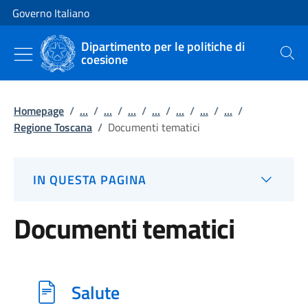
Vai al contenuto
Vai alla navigazione del sito
Governo Italiano
Dipartimento per le politiche di
coesione
Cerca
Homepage
/
...
/
...
/
...
/
...
/
...
/
...
/
...
/
Regione Toscana
/
Documenti tematici
IN QUESTA PAGINA
Documenti tematici
Salute