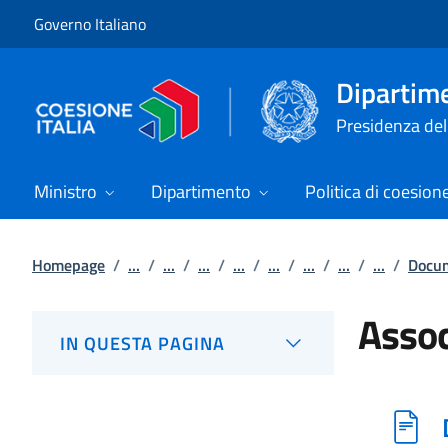
Vai al contenuto
Vai alla navigazione del sito
Governo Italiano
Dipartime
Presidenza del 
Ministro
Dipartimento
Politica di coesion
Homepage
/
...
/
...
/
...
/
...
/
...
/
...
/
...
/
...
/
Docum
Asso
IN QUESTA PAGINA