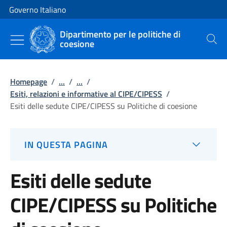
Vai al contenuto
Vai alla navigazione del sito
Governo Italiano
Dipartimento per le politiche di
coesione
Cerca
Homepage
/
...
/
...
/
Esiti, relazioni e informative al CIPE/CIPESS
/
Esiti delle sedute CIPE/CIPESS su Politiche di coesione
IN QUESTA PAGINA
Esiti delle sedute
CIPE/CIPESS su Politiche