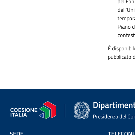
del Fon
dell’Un
tempora
Piano d
contest
È disponibil
pubblicato 
Dipartimento
Presidenza del Cons
SEDE
TELEFONI,