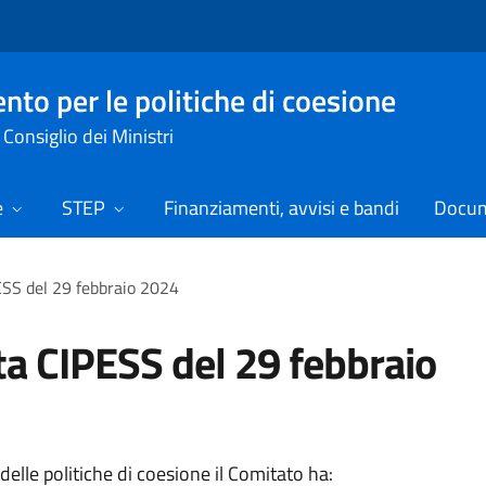
nto per le politiche di coesione
Consiglio dei Ministri
e
STEP
Finanziamenti, avvisi e bandi
Docume
SS del 29 febbraio 2024
a CIPESS del 29 febbraio
delle politiche di coesione il Comitato ha: