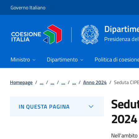
Vai al contenuto
Vai alla navigazione del sito
Governo Italiano
Dipartime
Presidenza del 
Ministro
Dipartimento
Politica di coesion
Homepage
/
...
/
...
/
...
/
...
/
Anno 2024
/
Seduta CIPE
Sedut
IN QUESTA PAGINA
2024
Nell'ambito 