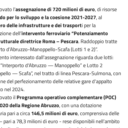
ovato l’
assegnazione di 720 milioni di euro
, di risorse
do per lo sviluppo e la coesione 2021-2027
, al
ro delle infrastrutture e dei trasport
i per la
zione dell’
intervento ferroviario “Potenziamento
rutturale direttrice Roma – Pescara
. Raddoppio tratte
rto d’Abruzzo-Manoppello-Scafa (Lotti 1 e 2)”.
vento interessato dall'assegnazione riguarda due lotti:
 “Interporto d'Abruzzo — Manoppello” e Lotto 2
ello — Scafa”, nel tratto di linea Pescara-Sulmona, con
one del perfezionamento delle relative gare d'appalto
to nel 2024.
ovato il
Programma operativo complementare (POC)
020 della Regione Abruzzo
, con una dotazione
ria pari a circa
146,5 milioni di euro
, comprensiva delle
– pari a 78,3 milioni di euro - rese disponibili nell’ambito