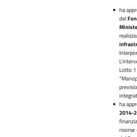
ha appr
del
Fon
Ministe
realizza
infrast
Interpo
L'inter
Lotto 1
“Manopp
previsi
integra
ha appr
2014-2
finanzia
risorse 