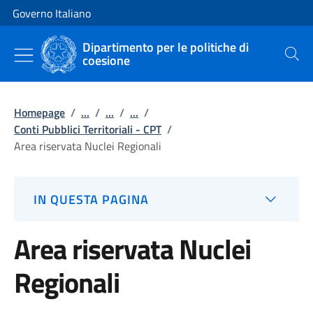
Vai al contenuto
Vai alla navigazione del sito
Governo Italiano
Dipartimento per le politiche di
coesione
Cerca
Homepage
/
...
/
...
/
...
/
Conti Pubblici Territoriali - CPT
/
Area riservata Nuclei Regionali
IN QUESTA PAGINA
Area riservata Nuclei
Regionali