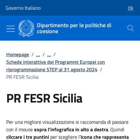
Vai al contenuto
Vai alla navigazione del sito
Governo Italiano
ITA
SELEZ
Dipartimento per le politiche di
coesione
Cerca
Homepage
/
...
/
...
/
Schede interattive dei Programmi Europei con
riprogrammazione STEP al 31 agosto 2024
/
PR FESR Sicilia
PR FESR Sicilia
Per una migliore visualizzazione si raccomanda di passare
con il mouse
sopra l'infografica in alto a destra
. Quindi
cliccare i tre puntini
per scegliere l'
icona che rappresenta