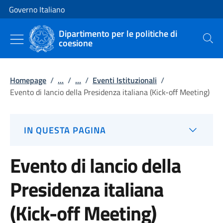
Vai al contenuto
Vai alla navigazione del sito
Governo Italiano
Dipartimento per le politiche di
coesione
Cerca
Homepage
/
...
/
...
/
Eventi Istituzionali
/
Evento di lancio della Presidenza italiana (Kick-off Meeting)
IN QUESTA PAGINA
Evento di lancio della
Presidenza italiana
(Kick-off Meeting)