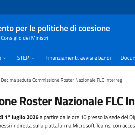
nto per le politiche di coesione
Consiglio dei Ministri
e
STEP
Finanziamenti, avvisi e bandi
Docume
Decima seduta Commissione Roster Nazionale FLC Interreg
ne Roster Nazionale FLC In
ì 1° luglio 2026
a partire dalle ore 10 presso la sede del D
essi in diretta sulla piattaforma Microsoft Teams, con acces