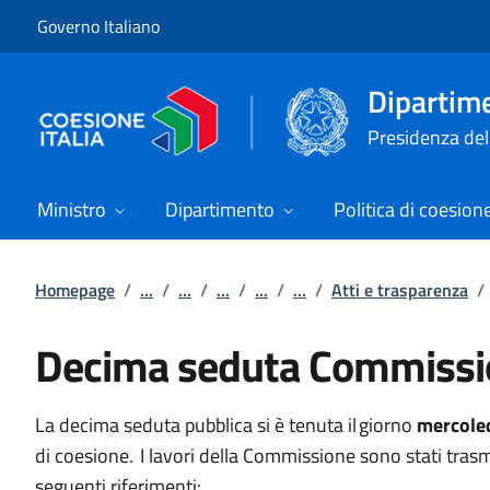
Vai al contenuto
Vai alla navigazione del sito
Governo Italiano
Dipartime
Presidenza del 
Ministro
Dipartimento
Politica di coesion
Homepage
/
...
/
...
/
...
/
...
/
...
/
Atti e trasparenza
/
Decima seduta Commissio
La decima seduta pubblica si è tenuta il giorno
mercoled
di coesione. I lavori della Commissione sono stati trasm
seguenti riferimenti: