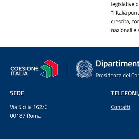
legislative
"l'Italia pu
crescita, co
nazionali e 
Dipartimento
Presidenza del Cons
SEDE
TELEFONI,
Via Sicilia 162/C
Contatti
00187 Roma