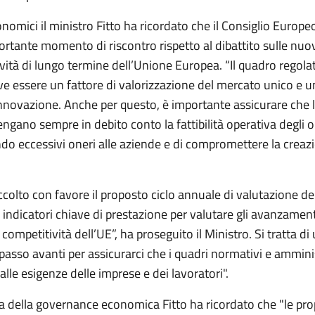
nomici il ministro Fitto ha ricordato che il Consiglio Europe
rtante momento di riscontro rispetto al dibattito sulle nuo
vità di lungo termine dell’Unione Europea. “Il quadro regola
e essere un fattore di valorizzazione del mercato unico e u
nnovazione. Anche per questo, è importante assicurare che le
tengano sempre in debito conto la fattibilità operativa degli o
ndo eccessivi oneri alle aziende e di compromettere la creazi
olto con favore il proposto ciclo annuale di valutazione de
 indicatori chiave di prestazione per valutare gli avanzamenti
 competitività dell’UE”, ha proseguito il Ministro. Si tratta d
asso avanti per assicurarci che i quadri normativi e amminis
lle esigenze delle imprese e dei lavoratori".
ma della governance economica Fitto ha ricordato che "le pr