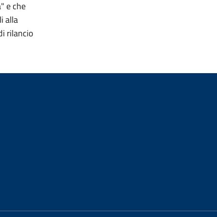
" e che
i alla
i rilancio