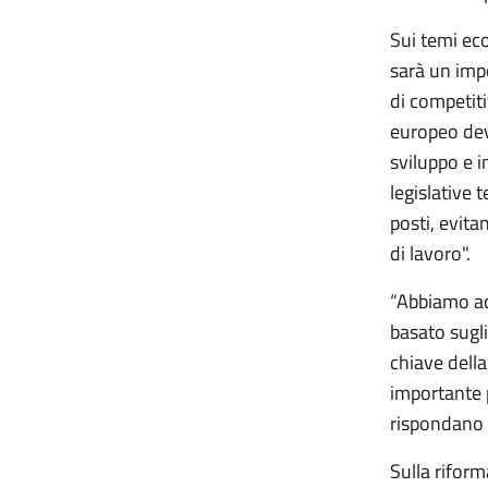
Sui temi eco
sarà un impo
di competiti
europeo dev
sviluppo e i
legislative 
posti, evita
di lavoro".
“Abbiamo acc
basato sugli
chiave della
importante p
rispondano a
Sulla rifor