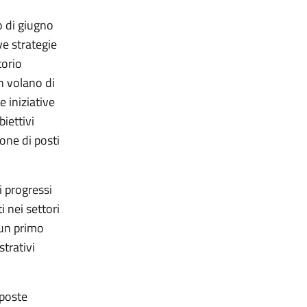
o di giugno
ve strategie
torio
n volano di
 iniziative
biettivi
one di posti
i progressi
 nei settori
i un primo
trativi
oposte