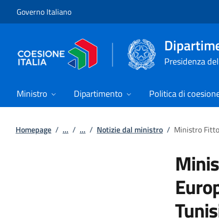
Vai al contenuto
Vai alla navigazione del sito
Governo Italiano
Dipartime
Presidenza del 
Ministro
Dipartimento
Politica di coesion
Homepage
/
...
/
...
/
Notizie dal ministro
/
Ministro Fitto
Minis
Europ
Tunis