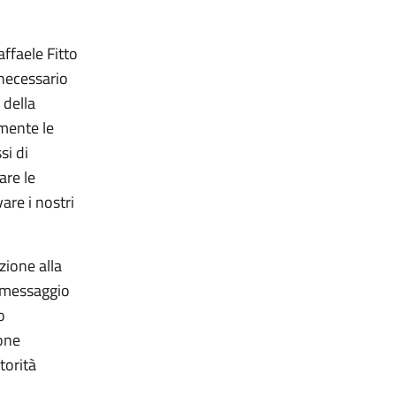
affaele Fitto
 necessario
 della
amente le
si di
are le
are i nostri
nzione alla
n messaggio
o
ione
torità