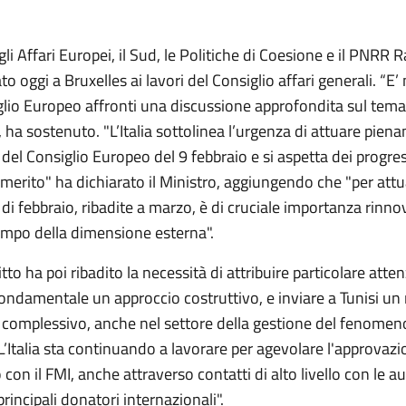
agli Affari Europei, il Sud, le Politiche di Coesione e il PNRR R
to oggi a Bruxelles ai lavori del Consiglio affari generali. “E’
iglio Europeo affronti una discussione approfondita sul tema
 ha sostenuto. "L’Italia sottolinea l’urgenza di attuare pien
del Consiglio Europeo del 9 febbraio e si aspetta dei progres
merito" ha dichiarato il Ministro, aggiungendo che "per attu
di febbraio, ribadite a marzo, è di cruciale importanza rinnov
campo della dimensione esterna".
itto ha poi ribadito la necessità di attribuire particolare atte
 fondamentale un approccio costruttivo, e inviare a Tunisi u
 complessivo, anche nel settore della gestione del fenomen
L’Italia sta continuando a lavorare per agevolare l'approvaz
 con il FMI, anche attraverso contatti di alto livello con le au
principali donatori internazionali".