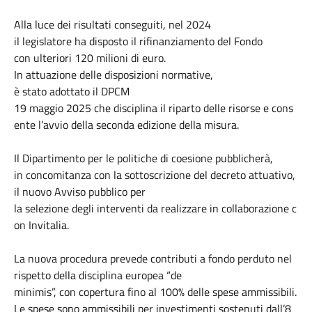
Alla luce
dei
risultati
conseguiti,
nel
2024
il
legislatore
ha
disposto
il
rifinanziamento
del Fondo
con
ulteriori
120
milioni
di euro.
In
attuazione
delle
disposizioni
normative,
è
stato
adottato
il DPCM
19
maggio
2025
che
disciplina
il
riparto
delle
risorse
e
cons
ente
l’avvio
della
seconda
edizione
della
misura.
Il
Dipartimento
per le
politiche
di
coesione
pubblicherà,
in
concomitanza
con la
sottoscrizione
del
decreto
attuativo,
il nuovo
Avviso
pubblico
per
la
selezione
degli
interventi
da
realizzare
in
collaborazione
c
on
Invitalia.
La
nuova
procedura
prevede
contributi
a
fondo
perduto
nel
rispetto della
disciplina
europea
“de
minimis
”,
con
copertura
fino
al 100% delle
spese
ammissibili.
Le
spese
sono
ammissibili
per
investimenti
sostenuti
dall’8