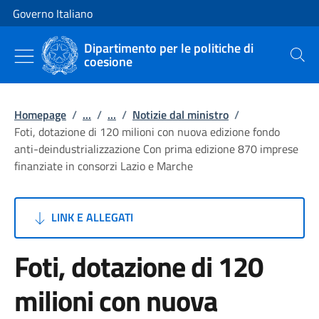
Vai al contenuto
Vai alla navigazione del sito
Governo Italiano
Dipartimento per le politiche di
coesione
Cerca
Homepage
/
...
/
...
/
Notizie dal ministro
/
Foti, dotazione di 120 milioni con nuova edizione fondo
anti-deindustrializzazione Con prima edizione 870 imprese
finanziate in consorzi Lazio e Marche
LINK E ALLEGATI
Foti, dotazione di 120
milioni con nuova