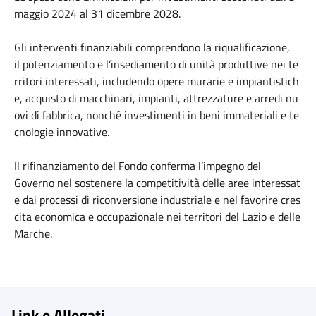
maggio
2024 al 31
dicembre
2028.
Gli
interventi
finanziabili
comprendono
la
riqualificazione,
il
potenziamento
e
l’insediamento
di
unità
produttive
nei
te
rritori
interessati,
includendo
opere
murarie
e
impiantistich
e,
acquisto
di
macchinari,
impianti,
attrezzature
e
arredi
nu
ovi
di
fabbrica,
nonché
investimenti
in
beni
immateriali
e
te
cnologie
innovative.
Il
rifinanziamento
del Fondo
conferma
l’impegno
del
Governo
nel
sostenere
la
competitività
delle
aree
interessat
e
dai
processi
di
riconversione
industriale
e
nel
favorire
cres
cita
economica
e
occupazionale
nei
territori
del Lazio e delle
Marche.
Link e Allegati