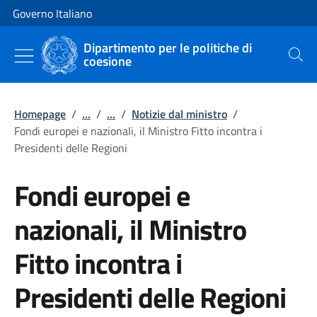
Vai al contenuto
Vai alla navigazione del sito
Governo Italiano
Dipartimento per le politiche di
coesione
Cerca
Homepage
/
...
/
...
/
Notizie dal ministro
/
Fondi europei e nazionali, il Ministro Fitto incontra i
Presidenti delle Regioni
Fondi europei e
nazionali, il Ministro
Fitto incontra i
Presidenti delle Regioni