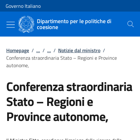
Vai al contenuto
Vai alla navigazione del sito
Governo Italiano
Dipartimento per le politiche di
coesione
Cerca
Homepage
/
...
/
...
/
Notizie dal ministro
/
Conferenza straordinaria Stato – Regioni e Province
autonome,
Conferenza straordinaria
Stato – Regioni e
Province autonome,