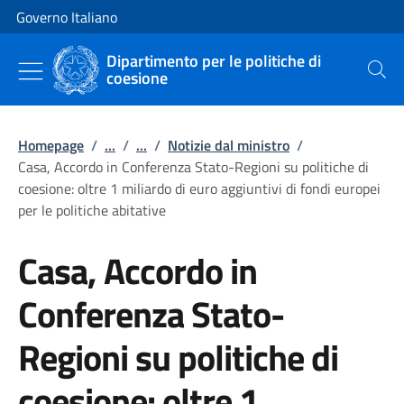
Vai al contenuto
Vai alla navigazione del sito
Governo Italiano
Dipartimento per le politiche di
coesione
Cerca
Homepage
/
...
/
...
/
Notizie dal ministro
/
Casa, Accordo in Conferenza Stato-Regioni su politiche di
coesione: oltre 1 miliardo di euro aggiuntivi di fondi europei
per le politiche abitative
Casa, Accordo in
Conferenza Stato-
Regioni su politiche di
coesione: oltre 1