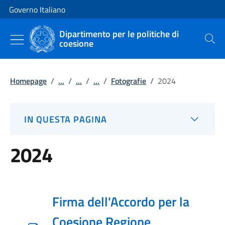
Vai al contenuto
Vai alla navigazione del sito
Governo Italiano
Dipartimento per le politiche di
coesione
Cerca
Homepage
/
...
/
...
/
...
/
Fotografie
/
2024
IN QUESTA PAGINA
2024
Firma dell'Accordo per la
Coesione Regione