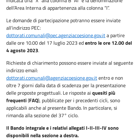
indicata una “X” alla colonna B “AI” e la denominazione
dell’Area Interna di appartenenza alla colonna “I”.
Le domande di partecipazione potranno essere inviate
all’indirizzo PEC:
dottorati.comunali@pec.agenziacoesione.gov.it
a partire
dalle ore 10.00 del 17 luglio 2023 ed
entro le ore 12.00 del
4 agosto 2023
.
Richieste di chiarimento possono essere inviate al seguente
indirizzo email:
dottorati.comunali@agenziacoesione.gov.it
entro e non
oltre 7 giorni dalla data di scadenza per la presentazione
delle proposte progettuali.​ Le risposte ai
quesiti più
frequenti
(
FAQ
), pubblicate per i precedenti cicli, sono
applicabili anche al presente Bando. In particolare, si
rimanda alla sezione del 37° ciclo.
Il Bando integrale e i relativi allegati I-II-III-IV sono
disponibili nella sezione a destra.