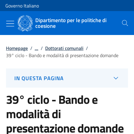
Vai al contenuto
Vai alla navigazione del sito
Governo Italiano
Dipartimento per le politiche di
coesione
Cerca
Homepage
/
...
/
Dottorati comunali
/
39° ciclo - Bando e modalità di presentazione domande
IN QUESTA PAGINA
39° ciclo - Bando e
modalità di
presentazione domande