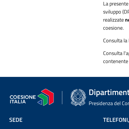
La presente 
sviluppo (DP
realizzate
n
coesione.
Consulta la 
Consulta l'a
contenent
Dipartimento
Presidenza del Cons
SEDE
TELEFONI,