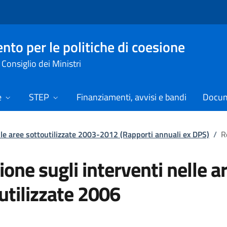
nto per le politiche di coesione
Consiglio dei Ministri
e
STEP
Finanziamenti, avvisi e bandi
Docume
elle aree sottoutilizzate 2003-2012 (Rapporti annuali ex DPS)
/
R
ione sugli interventi nelle a
utilizzate 2006