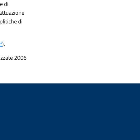
e di
 attuazione
olitiche di
f
).
lizzate 2006