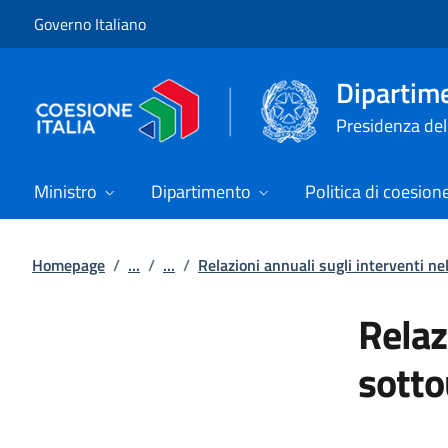
Vai al contenuto
Vai alla navigazione del sito
Governo Italiano
Dipartime
Presidenza del 
Ministro
Dipartimento
Politica di coesion
Homepage
/
...
/
...
/
Relazioni annuali sugli interventi n
Relaz
sotto