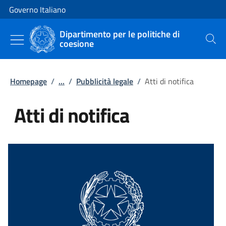
Vai al contenuto
Vai alla navigazione del sito
Governo Italiano
Dipartimento per le politiche di
coesione
Cerca
Homepage
/
...
/
Pubblicità legale
/
Atti di notifica
Atti di notifica
Tutti i contenuti della pagina Atti