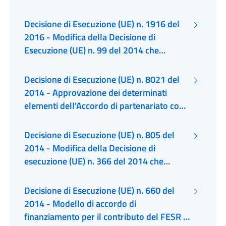
approva determinati elementi dell'accordo
di partenariato con l'Italia
Decisione di Esecuzione (UE) n. 1916 del
2016 - Modifica della Decisione di
Esecuzione (UE) n. 99 del 2014 che
definisce l'elenco delle regioni ammissibili
al finanziamento del FESR e FSE nonché
Decisione di Esecuzione (UE) n. 8021 del
degli Stati membri ammessi a beneficiare
2014 - Approvazione dei determinati
del finanziamento del FC
elementi dell'Accordo di partenariato con
l'Italia
Decisione di Esecuzione (UE) n. 805 del
2014 - Modifica della Decisione di
esecuzione (UE) n. 366 del 2014 che
istituisce l'elenco dei programmi di
cooperazione e indica l'importo globale
Decisione di Esecuzione (UE) n. 660 del
del sostegno complessivo del FESR per
2014 - Modello di accordo di
ciascun programma nell'ambito
finanziamento per il contributo del FESR e