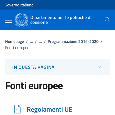
Vai al contenuto
Vai alla navigazione del sito
Governo Italiano
Dipartimento per le politiche di
coesione
Cerca
Homepage
/
...
/
...
/
Programmazione 2014-2020
/
Fonti europee
IN QUESTA PAGINA
Fonti europee
Regolamenti UE