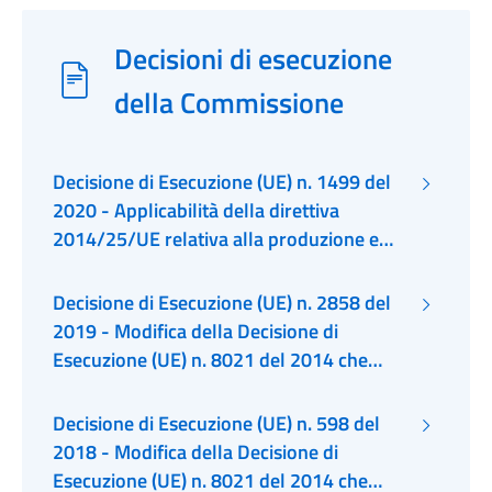
Decisioni di esecuzione
della Commissione
Decisione di Esecuzione (UE) n. 1499 del
2020 - Applicabilità della direttiva
2014/25/UE relativa alla produzione e
alla vendita all’ingrosso di energia elettrica
da fonti rinnovabili in Italia
Decisione di Esecuzione (UE) n. 2858 del
2019 - Modifica della Decisione di
Esecuzione (UE) n. 8021 del 2014 che
approva determinati elementi dell'accordo
di partenariato con l'Italia
Decisione di Esecuzione (UE) n. 598 del
2018 - Modifica della Decisione di
Esecuzione (UE) n. 8021 del 2014 che