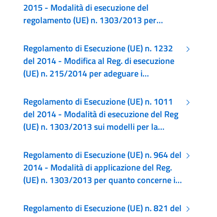
per quanto riguarda il modello per la
Fondi SIE
2015 - Modalità di esecuzione del
relazione di attuazione
regolamento (UE) n. 1303/2013 per
quanto riguarda i modelli per la relazione
sullo stato dei lavori, la presentazione di
Regolamento di Esecuzione (UE) n. 1232
informazioni relative a un grande
del 2014 - Modifica al Reg. di esecuzione
progetto, il piano d'azione comune, le
(UE) n. 215/2014 per adeguare i
relazioni di attuazione relative all'obiettivo
riferimenti al regolamento (UE) n.
Investimenti in favore della crescita e
508/2014 e rettifica il regolamento di
Regolamento di Esecuzione (UE) n. 1011
dell'occupazione, la dichiarazione di
esecuzione (UE) n. 215/2014
del 2014 - Modalità di esecuzione del Reg
affidabilità di gestione, la strategia di audit,
(UE) n. 1303/2013 sui modelli per la
il parere di audit e la relazione di controllo
presentazione di informazioni alla CE e le
annuale
norme per gli scambi di informazioni tra
Regolamento di Esecuzione (UE) n. 964 del
beneficiari e AdG, AdC, AdA e OI
2014 - Modalità di applicazione del Reg.
(UE) n. 1303/2013 per quanto concerne i
termini e le condizioni uniformi per gli
strumenti finanziari
Regolamento di Esecuzione (UE) n. 821 del