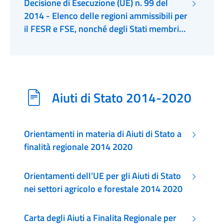
Decisione di Esecuzione (UE) n. 99 del
CTE, e delle risorse della dotazione
2014 - Elenco delle regioni ammissibili per
specifica per l'iniziativa a favore
il FESR e FSE, nonché degli Stati membri
dell'occupazione giovanile e l'elenco delle
ammissibili per il FC per il periodo 2014-
regioni ammissibili e gli importi da
2020
trasferire dalle dotazioni del FC e dei fondi
SIE di ciascuno Stato membro al
meccanismo per collegare l'Europa e agli
Aiuti di Stato 2014-2020
aiuti agli indigenti
Orientamenti in materia di Aiuti di Stato a
finalità regionale 2014 2020
Orientamenti dell’UE per gli Aiuti di Stato
nei settori agricolo e forestale 2014 2020
Carta degli Aiuti a Finalita Regionale per