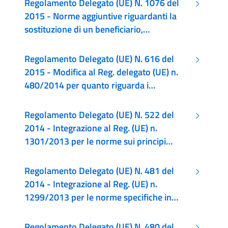
Regolamento Delegato (UE) N. 1076 del
2015 - Norme aggiuntive riguardanti la
sostituzione di un beneficiario,
responsabilità e disposizioni di minima che
devono contenere gli accordi di PPP
Regolamento Delegato (UE) N. 616 del
finanziati dai fondi SIE
2015 - Modifica al Reg. delegato (UE) n.
480/2014 per quanto riguarda i
riferimenti al Regolamento (UE) n.
508/2014
Regolamento Delegato (UE) N. 522 del
2014 - Integrazione al Reg. (UE) n.
1301/2013 per le norme sui principi
relativi alla selezione e gestione delle
azioni innovative nell'ambito dello
Regolamento Delegato (UE) N. 481 del
sviluppo urbano sostenibile sostenute dal
2014 - Integrazione al Reg. (UE) n.
FESR
1299/2013 per le norme specifiche in
materia di ammissibilità delle spese per i
programmi di cooperazione
Regolamento Delegato (UE) N. 480 del