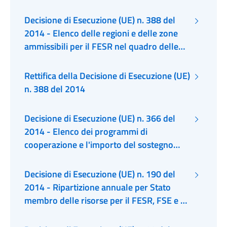
dell'obiettivo CTE
del FEASR agli strumenti finanziari
congiunti di garanzia illimitata e
Decisione di Esecuzione (UE) n. 388 del
cartolarizzazione a favore delle PMI
2014 - Elenco delle regioni e delle zone
ammissibili per il FESR nel quadro delle
componenti transfrontaliere e
transnazionali dell'obiettivo CTE per il
Rettifica della Decisione di Esecuzione (UE)
periodo 2014-2020
n. 388 del 2014
Decisione di Esecuzione (UE) n. 366 del
2014 - Elenco dei programmi di
cooperazione e l'importo del sostegno
complessivo del FESR per ciascun
programma nell'ambito dell'obiettivo CTE
Decisione di Esecuzione (UE) n. 190 del
per il periodo 2014-2020
2014 - Ripartizione annuale per Stato
membro delle risorse per il FESR, FSE e FC
a titolo degli obiettivi "Investimenti in
favore della crescita e dell'occupazione" e