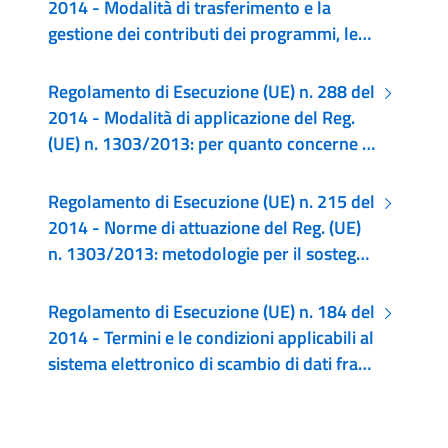
2014 - Modalità di trasferimento e la
gestione dei contributi dei programmi, le
relazioni sugli strumenti finanziari, le
caratteristiche tecniche delle misure di
Regolamento di Esecuzione (UE) n. 288 del
informazione e di comunicazione per le
2014 - Modalità di applicazione del Reg.
operazioni e il sistema di registrazione e
(UE) n. 1303/2013: per quanto concerne il
memorizzazione dei dati
modello per i programmi operativi
nell'ambito dell'obiettivo Investimenti in
Regolamento di Esecuzione (UE) n. 215 del
favore della crescita e dell'occupazione e
2014 - Norme di attuazione del Reg. (UE)
recante modalità di applicazione del
n. 1303/2013: metodologie per il sostegno
regolamento (UE) n. 1299/2013 recante
in materia di cambiamenti climatici,
disposizioni specifiche per il sostegno del
determinazione dei target intermedi e
Regolamento di Esecuzione (UE) n. 184 del
FESR all'obiettivo CTE per quanto riguarda
finali (efficacia dell'attuazione) e
2014 - Termini e le condizioni applicabili al
il modello per i programmi di
nomenclatura delle categorie di intervento
sistema elettronico di scambio di dati fra
cooperazione
per i fondi SIE
gli SM e CE e nomenclatura delle categorie
di intervento per il sostegno del FESR
all'obiettivo CTE