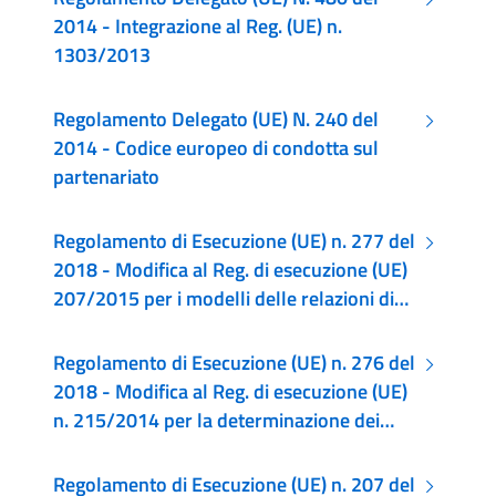
2014 - Integrazione al Reg. (UE) n.
1303/2013
Regolamento Delegato (UE) N. 240 del
2014 - Codice europeo di condotta sul
partenariato
Regolamento di Esecuzione (UE) n. 277 del
2018 - Modifica al Reg. di esecuzione (UE)
207/2015 per i modelli delle relazioni di
attuazione relative all'obiettivo
Investimenti in favore della crescita e
Regolamento di Esecuzione (UE) n. 276 del
dell'occupazione e all'obiettivo CTE,
2018 - Modifica al Reg. di esecuzione (UE)
nonché i modelli per la relazione sullo
n. 215/2014 per la determinazione dei
stato dei lavori e le relazioni di controllo
target intermedi e finali per gli indicatori di
annuali e che rettifica tale regolamento
output (efficacia dell'attuazione) per i
Regolamento di Esecuzione (UE) n. 207 del