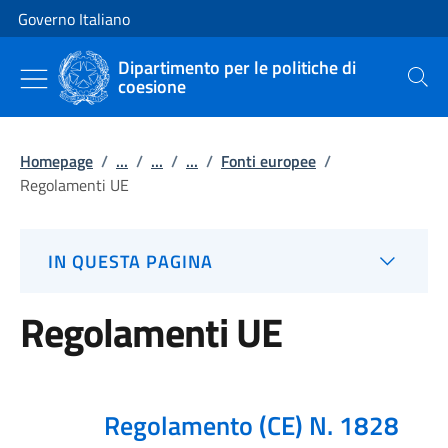
Vai al contenuto
Vai alla navigazione del sito
Governo Italiano
Dipartimento per le politiche di
coesione
Cerca
Homepage
/
...
/
...
/
...
/
Fonti europee
/
Regolamenti UE
IN QUESTA PAGINA
Regolamenti UE
Regolamento (CE) N. 1828