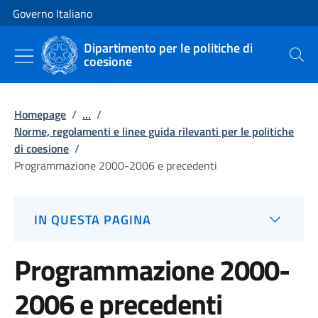
Vai al contenuto
Vai alla navigazione del sito
Governo Italiano
Dipartimento per le politiche di
coesione
Cerca
Homepage
/
...
/
Norme, regolamenti e linee guida rilevanti per le politiche
di coesione
/
Programmazione 2000-2006 e precedenti
IN QUESTA PAGINA
Programmazione 2000-
2006 e precedenti