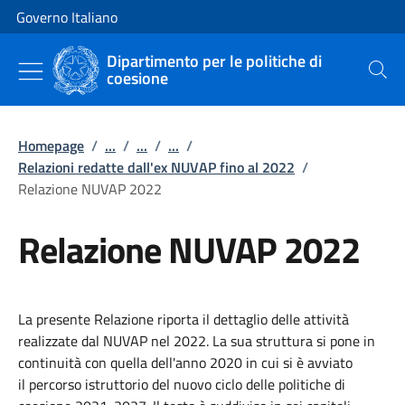
Vai al contenuto
Vai alla navigazione del sito
Governo Italiano
Dipartimento per le politiche di
coesione
Cerca
Homepage
/
...
/
...
/
...
/
Relazioni redatte dall'ex NUVAP fino al 2022
/
Relazione NUVAP 2022
Relazione NUVAP 2022
La presente Relazione riporta il dettaglio delle attività
realizzate dal NUVAP nel 2022. La sua struttura si pone in
continuità con quella dell'anno 2020 in cui si è avviato
il percorso istruttorio del nuovo ciclo delle politiche di