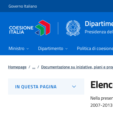
Vai al contenuto
Vai alla navigazione del sito
Governo Italiano
Dipartime
Presidenza del 
Ministro
Dipartimento
Politica di coesion
Homepage
/
...
/
Documentazione su iniziative, piani e pr
Elen
IN QUESTA PAGINA
Nella presen
2007-2013 d