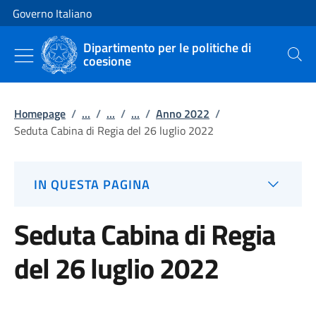
Vai al contenuto
Vai alla navigazione del sito
Governo Italiano
Dipartimento per le politiche di
coesione
Cerca
Homepage
/
...
/
...
/
...
/
Anno 2022
/
Seduta Cabina di Regia del 26 luglio 2022
IN QUESTA PAGINA
Seduta Cabina di Regia
del 26 luglio 2022