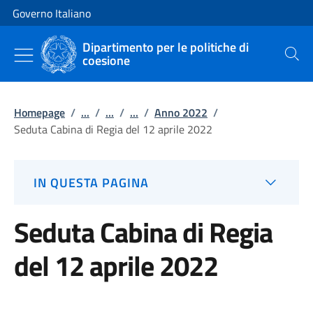
Vai al contenuto
Vai alla navigazione del sito
Governo Italiano
Dipartimento per le politiche di
coesione
Cerca
Homepage
/
...
/
...
/
...
/
Anno 2022
/
Seduta Cabina di Regia del 12 aprile 2022
IN QUESTA PAGINA
Seduta Cabina di Regia
del 12 aprile 2022