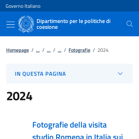
Vai al contenuto
Vai alla navigazione del sito
Governo Italiano
Dipartimento per le politiche di
coesione
Cerca
Homepage
/
...
/
...
/
...
/
Fotografie
/
2024
IN QUESTA PAGINA
2024
Fotografie della visita
studio Romena in Italia sui