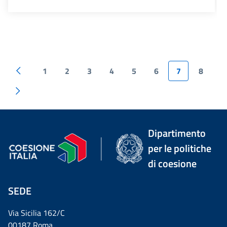
1
2
3
4
5
6
7
8
Dipartimento
per le politiche
di coesione
SEDE
Via Sicilia 162/C
00187 Roma