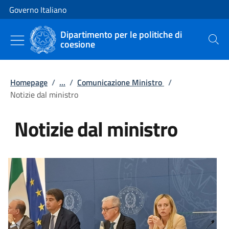
Vai al contenuto
Vai alla navigazione del sito
Governo Italiano
Dipartimento per le politiche di
coesione
Cerca
Homepage
/
...
/
Comunicazione Ministro
/
Notizie dal ministro
Notizie dal ministro
Tutti i contenuti della pagina Not